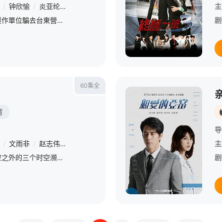
/
钟欣愉
/
炎亚纶
/
李玉玺
/
吴睿轩
/
曾沛慈
/
娄峻硕
/
张立东
主
炎亞綸、姚元浩、莎莎被製作單位騙去台東營業，遇到四位新夥伴鹿希派、李玉璽、曾沛慈、婁峻碩，這次庹宗康職務升級為督導，無預警突擊大家執勤狀況。全員集合之後，合夥人又把大家騙去真正的營業場所：ㄧ個超大未開
剧
60集全
湾
导
/
文雨非
/
赵志伟
/
何海东
/
蒋蕊泽
/
张皓明
主
防护罩的崩坏让除了金时空之外的三个时空濒临崩溃的边缘。辜战（罗弘证 饰）和止戈（黄伟晋 饰）之间再度爆发了矛盾，两人相约进行一场公平的比试，最终获胜的那个人便能成为终极一班新的老大，然而两虎相争必有一
剧