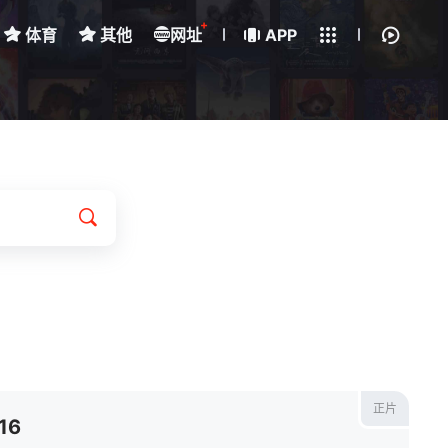
+
体育
其他
网址
下载客户端
APP
正片
16