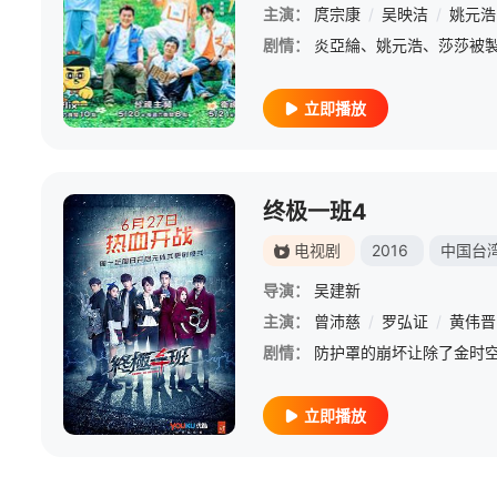
主演：
庹宗康
/
吴映洁
/
姚元浩
剧情：
立即播放
终极一班4
电视剧
2016
中国台
导演：
吴建新
主演：
曾沛慈
/
罗弘证
/
黄伟晋
剧情：
立即播放