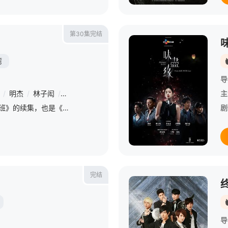
第30集完结
湾
导
/
明杰
/
林子闳
/
黄仁德
主
《终极一班2》是《终极一班》的续集，也是《终极系列》的第四部。
剧
完结
导