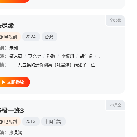
全05集
味尽缘
电视剧
2024
台湾
演：
未知
演：
郑人硕
/
莫允雯
/
孙政
/
李博翔
/
胡佳嬑
/
翟思铭
/
曾沛慈
/
情：
共五集的迷你劇集《味盡緣》講述了一位年輕廚師和一名餓魂之間的凄美愛情故事。此劇也是首部以中元節為主軸的故事，劇情結合跨東南亞文化的中元節與 1970 年的新加坡黑幫並融合了浪漫，戲劇和幻想的元素。
立即播放
20集全
终极一班3
电视剧
2013
中国台湾
演：
廖斐鸿