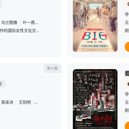
导
乌兰图雅
/
叶一茜
/
者来女
/
曾沛慈
/
江语晨
/
徐梦洁
/
安崎
/
李
主
《乘风2026》是芒果TV制作的国际女性文化交流与音乐竞演综艺节目，2025年10月28日，该节目在芒果TV秋季招商大会亮相，被列入平台2026年度综艺片单。将真实记录30位国际女性的舞台蜕变成长，节
剧
第10集
湾
导
周采诗
/
王阳明
/
杨祐宁
主
剧