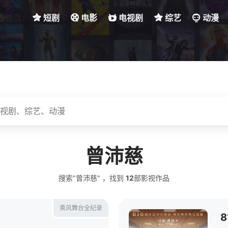
首页
短剧
电影
电视剧
综艺
动漫
曾沛慈
搜索"曾沛慈" ，找到
12
部影视作品
乘风舞台全纪录
8