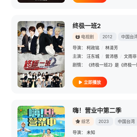
终极一班2
电视剧
2012
中国台
导演：
柯政铭
/
林清芳
主演：
汪东城
/
曾沛慈
/
文雨非
剧情：
立即播放
嗨！营业中第二季
综艺
2023
中国台湾
导演：
未知