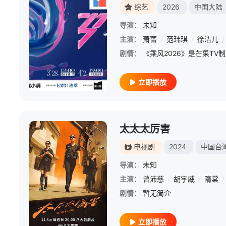
综艺
2026
中国大陆
导演：
未知
主演：
萧蔷
/
范玮琪
/
徐洁儿
/
剧情：
立即播放
太太太厉害
电视剧
2024
中国台
导演：
未知
主演：
曾沛慈
/
胡宇威
/
隋棠
/
剧情：
暂无简介
立即播放