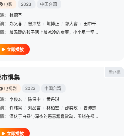
电影
2023
中国台湾
演：
魏德圣
心洁
演：
郑又菲
/
李小冉
/
曾沛慈
/
赵子琪
/
陈博正
/
温峥嵘
/
郭大睿
/
陶昕然
/
田中千绘
/
唐艺昕
/
/
阚清子
范逸臣
/
/
陈凯
黄之
情：
最温暖的孩子遇上最冰冷的病魔，小小勇士坚强迎战。六组性格、背景迥异的儿癌家庭和医护人员相遇在“816”病房，用乐观和爱对抗最残酷的现实，在笑与泪中互相治愈，收获最“BIG”的力量。
立即播放
第34集
都市惧集
电视剧
2023
中国台湾
演：
李俊宏
/
陈保中
/
黄丹琪
演：
许玮甯
/
刘品言
/
林柏宏
/
邵奕玫
/
曾沛慈
/
曾少宗
/
邵雨薇
情：
潜伏于白昼与深夜的恶意蠢蠢欲动，围绕在都市里人与人之间的冷漠自私，与从未察觉日常潜藏的问题与后果，日常无声的街巷、人声鼎沸的商圈、表面宁静的住宅大楼，透过每集不一样的都市场域，直窥种种细思极恐的核心，
立即播放