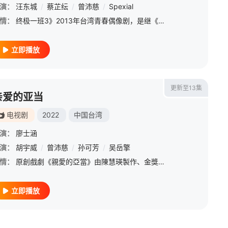
演：
汪东城
/
蔡芷纭
/
曾沛慈
/
Spexial
情：
终极一班3》2013年台湾青春偶像剧，是继《终极一班》、《终极一家》、《终极三国》、《终极一班2》后的第五部终极系列偶像剧。 故事延续终极一班2结尾中，被改变的金时空未来接续开始。 由于金时空的
立即播放
更新至13集
亲爱的亚当
电视剧
2022
中国台湾
演：
廖士涵
演：
胡宇威
/
曾沛慈
/
孙可芳
/
吴岳擎
情：
原創戲劇《親愛的亞當》由陳慧瑛製作、金獎導演廖士涵執導，是首部以「基因編輯工程」為主題的電視作品，將深入探討「基因編輯是一種愛，還是一種犯罪」，胡宇威詮釋從出生就注定不平凡，擁有通過基因編輯的完美人設
立即播放