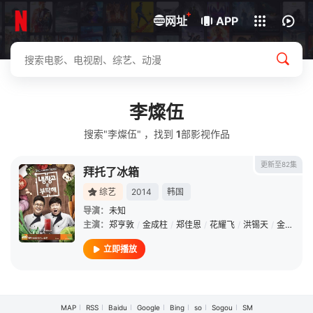
+
下载客户端
网址
APP
李燦伍
搜索"李燦伍" ，找到
1
部影视作品
更新至82集
拜托了冰箱
综艺
2014
韩国
导演：
未知
主演：
郑亨敦
/
金成柱
/
郑佳恩
/
花耀飞
/
洪锡天
/
金风
/
安
立即播放
MAP
RSS
Baidu
Google
Bing
so
Sogou
SM