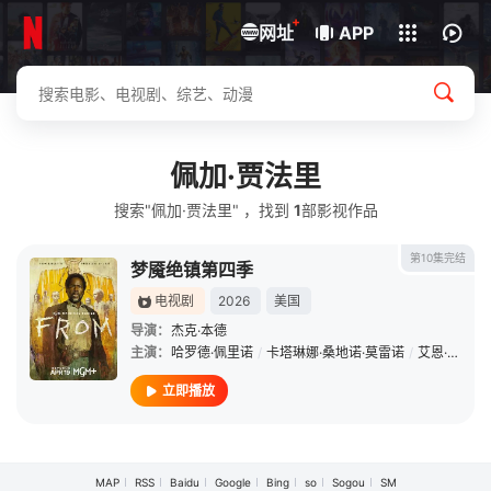
+
下载客户端
网址
APP
佩加·贾法里
搜索"佩加·贾法里" ，找到
1
部影视作品
第10集完结
梦魇绝镇第四季
电视剧
2026
美国
导演：
杰克·本德
主演：
哈罗德·佩里诺
/
卡塔琳娜·桑地诺·莫雷诺
/
艾恩·贝利
/
立即播放
MAP
RSS
Baidu
Google
Bing
so
Sogou
SM